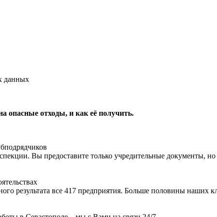
х данных
на опасные отходы, и как её получить.
субподрядчиков
пекции. Вы предоставите только учредительные документы, но 
оятельствах
ьного результата все 417 предприятия. Больше половины наших 
боты в Севастополе – мы с Вами на связи 24/7