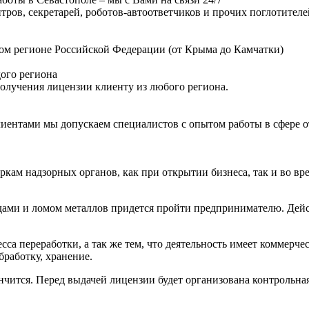
нтров, секретарей, роботов-автоответчиков и прочих поглотител
м регионе Российской Федерации (от Крыма до Камчатки)
дого региона
получения лицензии клиенту из любого региона.
лиентами мы допускаем специалистов с опытом работы в сфере от
еркам надзорных органов, как при открытии бизнеса, так и во в
одами и ломом металлов придется пройти предпринимателю. Дейст
са переработки, а так же тем, что деятельность имеет коммерче
бработку, хранение.
чится. Перед выдачей лицензии будет организована контрольная 