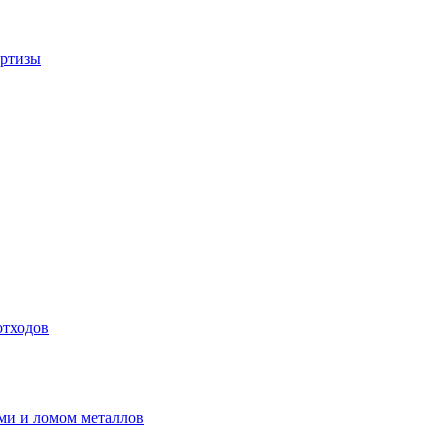
ертизы
отходов
ми и ломом металлов